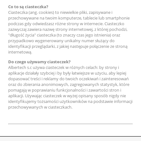
Co to są ciasteczka?
Ciasteczka (ang. cookies) to niewielkie pliki, zapisywane i
przechowywane na twoim komputerze, tablecie lub smartphonie
podczas gdy odwiedzasz różne strony w internecie. Ciasteczko
zazwyczaj zawiera nazwę strony internetowej, z której pochodzi,
"długość życia" ciasteczka (to znaczy czas jego istnienia) oraz
przypadkowo wygenerowany unikalny numer służący do
identyfikacji przeglądarki, z jakiej następuje połączenie ze stroną
internetową.
Do czego używamy ciasteczek?
Albertech s.c używa ciasteczek w różnych celach: by strony i
aplikacje działały szybciej i by były łatwiejsze w użyciu, aby lepiej
dopasować treści i reklamy do twoich oczekiwań i zainteresowań
oraz do zbierania anonimowych, zagregowanych statystyk, które
pomagają w poprawianiu funkcjonalności i zawartości stron i
aplikacji. Używając ciasteczek w wyżej opisany sposób nigdy nie
identyfikujemy tożsamości użytkowników na podstawie informacji
przechowywanych w ciasteczkach.